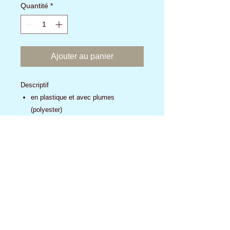
Quantité
*
Ajouter au panier
Descriptif
en plastique et avec plumes
(polyester)
Art n°: 4106, Dimensions: 50 cm
Art n°: 4106, Dimensions: 50 cm
Aucun avis pour le moment
Partagez votre expérience, soyez le
premier à laisser un avis.