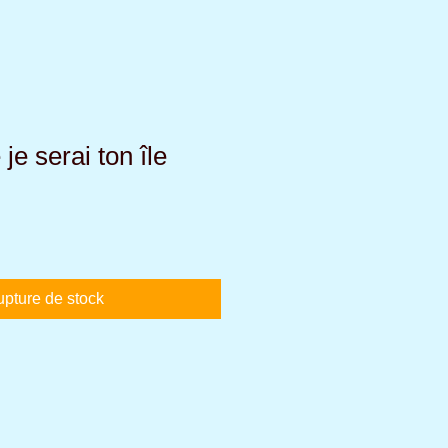
 je serai ton île
pture de stock