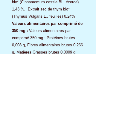
bio* (Cinnamomum cassia Bl., écorce)
1,43 %, Extrait sec de thym bio*
(Thymus Vulgaris L., feuilles) 0,24%
Valeurs alimentaires par comprimé de
350 mg :
Valeurs alimentaires par
comprimé 350 mg : Protéines brutes
0,008 g, Fibres alimentaires brutes 0,266
g, Matières Grasses brutes 0,0009 g,
glucides 0,034 g, cendre brutes 0,022 g,
Calcium 1,40 mg, Sodium 1,19 mg,
Phosphore 1,18 mg.
100 % des matières premières d’origine
agricole sont issues de l’agriculture
biologique*.
PRÉCAUTIONS D’EMPLOI
Cet aliment complémentaire contient des
plantes et extraits de plantes
couramment utilisés dans l’alimentation
humaine et animale. Il s’utilise en