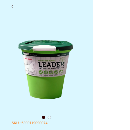
SKU : 5390119090074