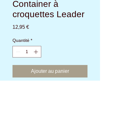
Container à
croquettes Leader
Prix
12,95 €
Quantité
*
Ajouter au panier
Container à croquettes pour un sac
équivalent à 12 kg
Aucun avis pour le moment
Partagez votre expérience, soyez le