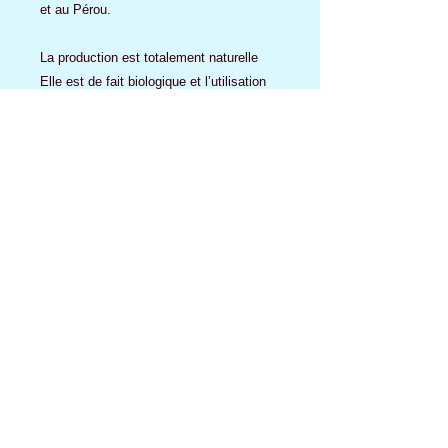
et au Pérou.
La production est totalement naturelle
Elle est de fait biologique et l’utilisation
de ces fruits répond aux critères de
développement durable et de commerce
éthique.
Il contribue ainsi à la lutte contre les
cultures intensives nuisibles à
l’écosystème.
Aucun avis pour le moment
Partagez votre expérience, soyez le
premier à laisser un avis.