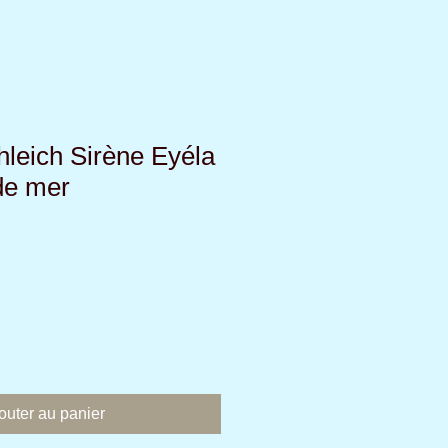
hleich Sirène Eyéla
de mer
outer au panier