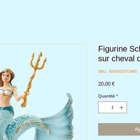
Figurine Sc
sur cheval 
SKU : 4059433573465
Prix
20,00 €
Quantité
*
Aj