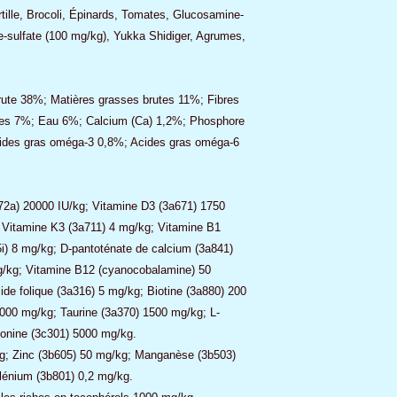
lle, Brocoli, Épinards, Tomates, Glucosamine-
e-sulfate (100 mg/kg), Yukka Shidiger, Agrumes,
rute 38%; Matières grasses brutes 11%; Fibres
utes 7%; Eau 6%; Calcium (Ca) 1,2%; Phosphore
ides gras oméga-3 0,8%; Acides gras oméga-6
72a) 20000 IU/kg; Vitamine D3 (3a671) 1750
 Vitamine K3 (3a711) 4 mg/kg; Vitamine B1
i) 8 mg/kg; D-pantoténate de calcium (3a841)
g/kg; Vitamine B12 (cyanocobalamine) 50
de folique (3a316) 5 mg/kg; Biotine (3a880) 200
2000 mg/kg; Taurine (3a370) 1500 mg/kg; L-
ionine (3c301) 5000 mg/kg.
kg; Zinc (3b605) 50 mg/kg; Manganèse (3b503)
élénium (3b801) 0,2 mg/kg.