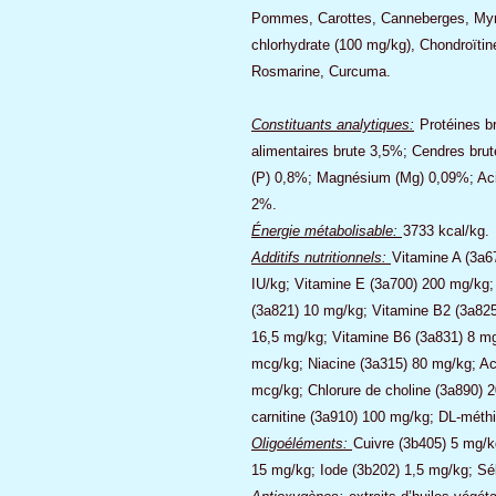
Pommes, Carottes, Canneberges, Myrti
chlorhydrate (100 mg/kg), Chondroïtin
Rosmarine, Curcuma.
Constituants analytiques:
Protéines b
alimentaires brute 3,5%; Cendres br
(P) 0,8%; Magnésium (Mg) 0,09%; Ac
2%.
Énergie métabolisable:
3733 kcal/kg.
Additifs nutritionnels:
Vitamine A (3a6
IU/kg; Vitamine E (3a700) 200 mg/kg;
(3a821) 10 mg/kg; Vitamine B2 (3a825
16,5 mg/kg; Vitamine B6 (3a831) 8 m
mcg/kg; Niacine (3a315) 80 mg/kg; Aci
mcg/kg; Chlorure de choline (3a890) 
carnitine (3a910) 100 mg/kg; DL-méth
Oligoéléments:
Cuivre (3b405) 5 mg/
15 mg/kg; Iode (3b202) 1,5 mg/kg; S