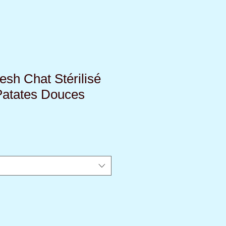
esh Chat Stérilisé
Patates Douces
ix
omotionnel