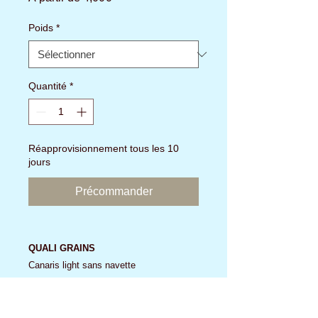
promotionnel
Poids
*
Quantité
*
Réapprovisionnement tous les 10
jours
Précommander
QUALI GRAINS
Canaris light sans navette
Matières premières destinées à
l'alimentation animale