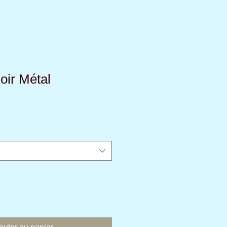
oir Métal
ix
omotionnel