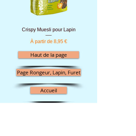
Crispy Muesli pour Lapin
Prix promotionnel
À partir de
8,95 €
Haut de la page
Page Rongeur, Lapin, Furet
Accueil
Informations