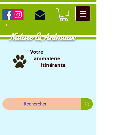
Nature & Animaux
Votre
animalerie
itinérante
                                                                                                                