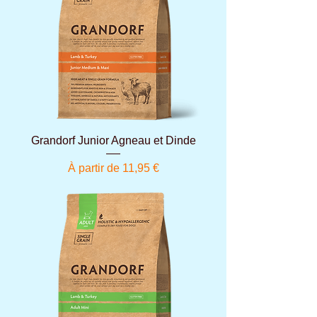
Grandorf Junior Agneau et Dinde
Prix promotionnel
À partir de
11,95 €