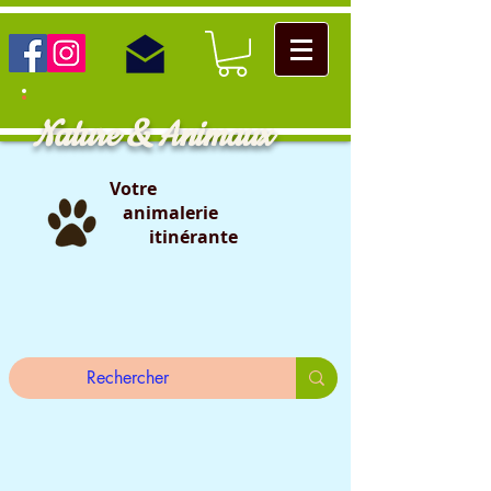
Nature & Animaux
Votre
animalerie
itinérante
                                                                                                                