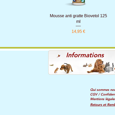
Aperçu rapide
Mousse anti gratte Biovetol 125
ml
Prix
14,95 €
Informations
Qui sommes no
CGV / Confident
Mentions légale
Retours et Rem