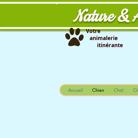
Nature & 
Votre
animalerie
itinérante
                                                                                                                
Accueil
Chien
Chat
Oi