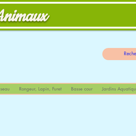
Animaux
                                                                                                                
seau
Rongeur, Lapin, Furet
Basse cour
Jardins Aquatiqu