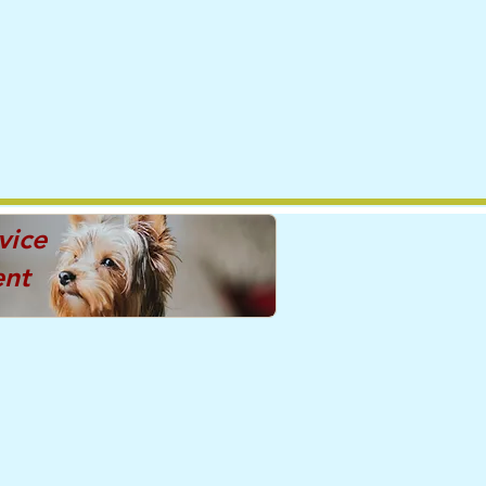
vice
ent