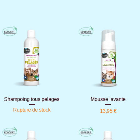
Aperçu rapide
Aperçu rapide
Shampoing tous pelages
Mousse lavante
Rupture de stock
Prix
13,95 €