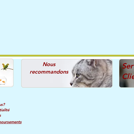
Nous
Ser
recommandons
Cli
us?
ialité
s
boursements