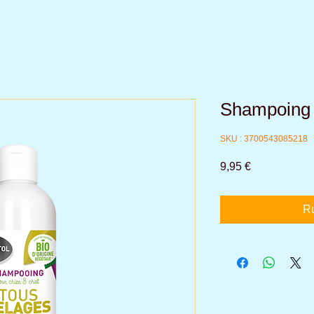
Shampoing 
SKU : 3700543085218
Prix
9,95 €
Ru