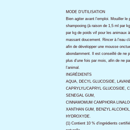
MODE D’UTILISATION
Bien agiter avant l’emploi. Mouiller le
shampooing (à raison de 1,5 ml par kg 
par kg de poids vif pour les animaux à
massant doucement. Rincer à l’eau cla
afin de développer une mousse onctue
abondamment. Il est conseillé de ne 
plus d’une fois par mois, afin de ne pas
l’animal.
INGRÉDIENTS
AQUA, DECYL GLUCOSIDE, LAVAN
CAPRYLYL/CAPRYL GLUCOSIDE, 
SENEGAL GUM,
CINNAMOMUM CAMPHORA LINALOO
XANTHAN GUM, BENZYL ALCOHOL,
HYDROXYDE.
(1) Contient 10 % d’ingrédients certifi