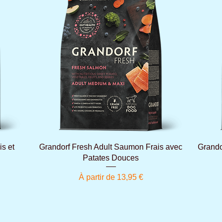
Aperçu rapide
is et
Grandorf Fresh Adult Saumon Frais avec
Grando
Patates Douces
Prix promotionnel
À partir de
13,95 €