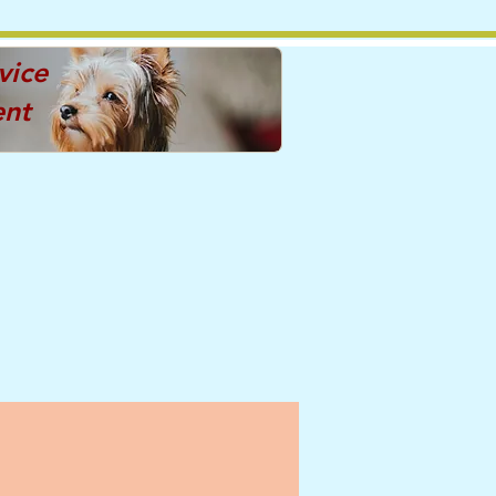
vice
ent