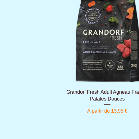
Aperçu rapide
Grandorf Fresh Adult Agneau Fra
Patates Douces
Prix promotionnel
À partir de
13,95 €