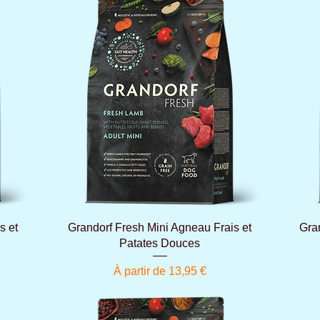
Aperçu rapide
s et
Grandorf Fresh Mini Agneau Frais et
Gra
Patates Douces
Prix promotionnel
À partir de
13,95 €