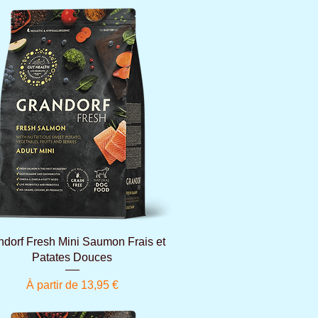
Aperçu rapide
ndorf Fresh Mini Saumon Frais et
Patates Douces
Prix promotionnel
À partir de
13,95 €