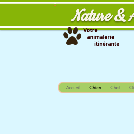
Nature & 
Votre
animalerie
itinérante
                                                                                                                
Accueil
Chien
Chat
Oi