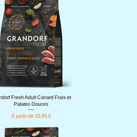
Aperçu rapide
ndorf Fresh Adult Canard Frais et
Patates Douces
Prix promotionnel
À partir de
33,95 €