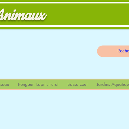
Animaux
                                                                                                                
seau
Rongeur, Lapin, Furet
Basse cour
Jardins Aquatiqu