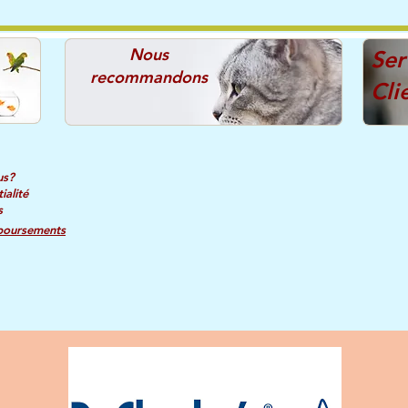
Nous
Ser
recommandons
Cli
us?
ialité
s
boursements