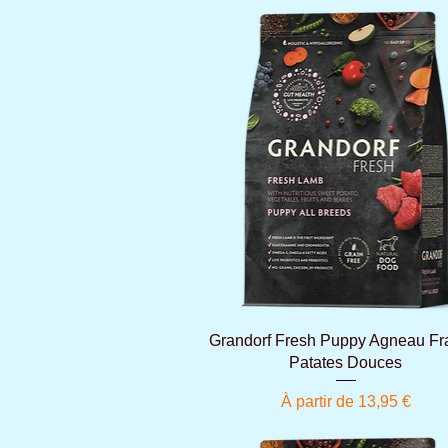
Aperçu rapide
Grandorf Fresh Puppy Agneau Fra
Patates Douces
Prix promotionnel
À partir de
13,95 €