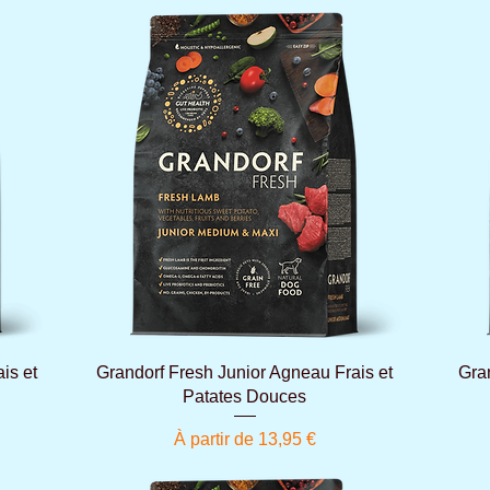
Aperçu rapide
is et
Grandorf Fresh Junior Agneau Frais et
Gra
Patates Douces
Prix promotionnel
À partir de
13,95 €