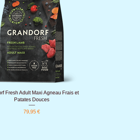
Aperçu rapide
rf Fresh Adult Maxi Agneau Frais et
Patates Douces
Prix
79,95 €