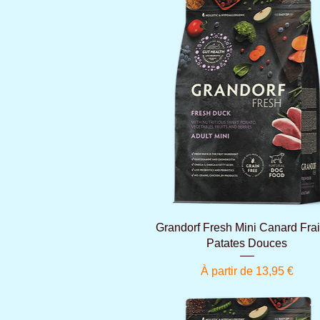
Aperçu rapide
Grandorf Fresh Mini Canard Frai
Patates Douces
Prix promotionnel
À partir de
13,95 €