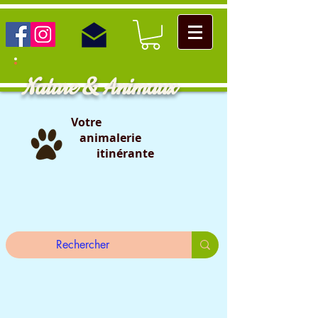
Nature & Animaux
Votre
animalerie
itinérante
                                                                                                                