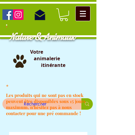
Nature & Animaux
Votre
animalerie
itinérante
*
Les produits qui ne sont pas en stock
peuvent être disponibles sous 15 jours
maximum, n'hésitez pas à nous
contacter pour une pré commande !
                                                                                                                