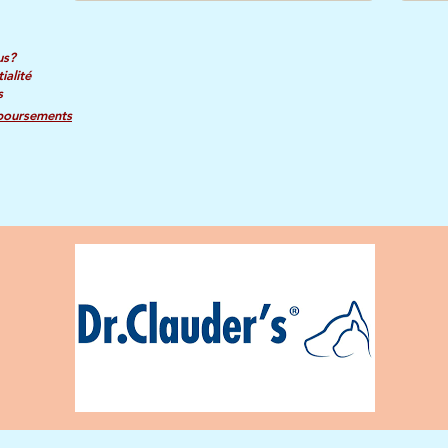
us?
ialité
s
boursements