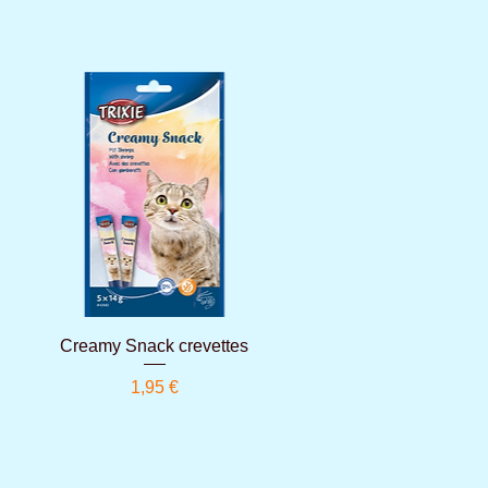
Aperçu rapide
Creamy Snack crevettes
Prix
1,95 €