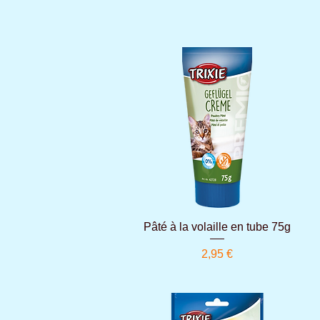
Aperçu rapide
Pâté à la volaille en tube 75g
Prix
2,95 €