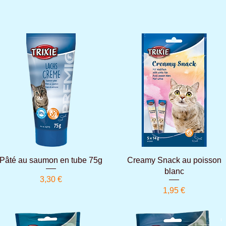
Aperçu rapide
Aperçu rapide
Pâté au saumon en tube 75g
Creamy Snack au poisson
blanc
Prix
3,30 €
Prix
1,95 €