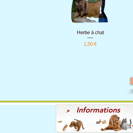
Aperçu rapide
Herbe à chat
Prix
1,50 €
Informations