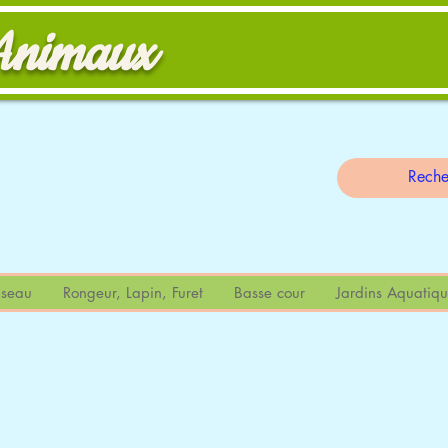
Animaux
                                                                                                                
seau
Rongeur, Lapin, Furet
Basse cour
Jardins Aquatiqu