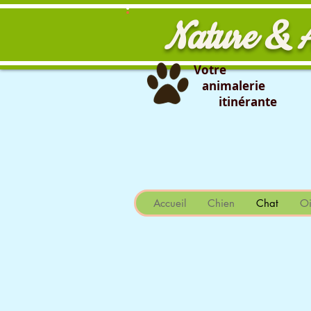
Nature & 
Votre
animalerie
itinérante
                                                                                                                
Accueil
Chien
Chat
Oi