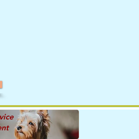
vice
ent