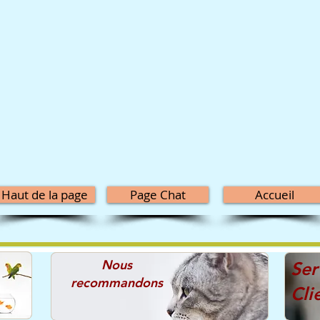
Haut de la page
Page Chat
Accueil
Nous
Ser
recommandons
Cli