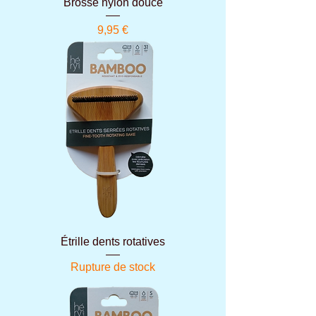
Brosse nylon douce
Prix
9,95 €
Étrille dents rotatives
Rupture de stock