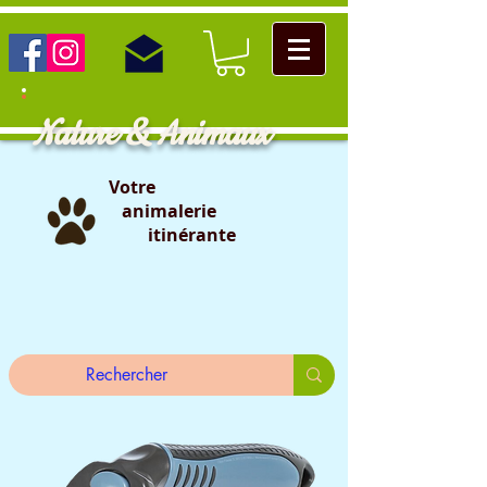
Nature & Animaux
Votre
animalerie
itinérante
                                                                                                                