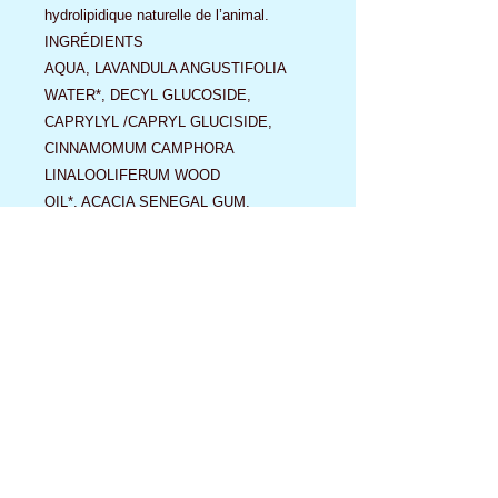
hydrolipidique naturelle de l’animal.
INGRÉDIENTS
AQUA, LAVANDULA ANGUSTIFOLIA
WATER*, DECYL GLUCOSIDE,
CAPRYLYL /CAPRYL GLUCISIDE,
CINNAMOMUM CAMPHORA
LINALOOLIFERUM WOOD
OIL*, ACACIA SENEGAL GUM,
XANTHAN GUM, BENZYL ALCOHOL,
GLYCERYL LAURATE, SODIUM
HYDROXYDE.
(1) Contient 10,1 % d’ingrédients certifiés
bio*. Contient 99,5 % d’ingrédients
d’origine naturelle.
PRÉCAUTIONS D’EMPLOI
Usage externe uniquement. Ne pas
avaler. En cas de contact avec les yeux,
rincer abondamment à l’eau claire. Tenir
hors de la portée et de la