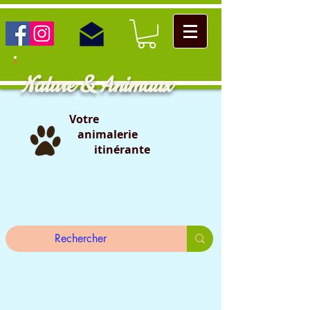
Nature & Animaux
Votre
animalerie
itinérante
                                                                                                                