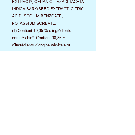
EXTRACT*, GERANIOL, AZADIRACHTA
INDICA BARK/SEED EXTRACT, CITRIC
ACID, SODIUM BENZOATE,
POTASSIUM SORBATE.
(1) Contient 10,35 % d’ingrédients
certifiés bio*. Contient 98,85 %
d’ingrédients d’origine végétale ou
minérale.
PRÉCAUTIONS D’EMPLOI
Ne pas faire avaler. Ne pas traiter les
animaux trop jeunes, malades ou
convalescents. Ne pas appliquer sur une
peau fragile ou lésée. Éviter tout contact
avec les yeux, les narines, les
muqueuses de l’animal. En cas
d’ingestion, en cas de réaction allergique,
consulter un vétérinaire. Se laver
soigneusement les mains après avoir
appliqué le produit sur l’animal. Utilisez