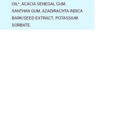
OIL*, ACACIA SENEGAL GUM,
XANTHAN GUM, AZADIRACHTA INDICA
BARK/SEED EXTRACT, POTASSIUM
SORBATE.
(1) Contient 10,3 % d’ingrédients certifiés
bio*. Contient 98,9 % d’ingrédients
d’origine naturelle.
PRÉCAUTIONS D’EMPLOI
Usage externe uniquement. Ne pas
avaler. En cas de contact avec les yeux,
rincer abondamment à l’eau claire. Tenir
hors de la portée et de la vue des
enfants. Conserver à l’abri du gel, du
soleil et de la chaleur. EUH208 : Contient
Limonène, Linalool. Peut produire une
réaction allergique.
CONSERVATION
12 mois après ouverture, dans la limite
de la date indiquée sur le flacon.