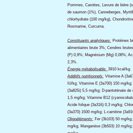
Pommes, Carottes, Levure de bière (s
de saumon (1%), Canneberges, Myrtill
chlorhydrate (100 mg/kg), Chondroïtin
Rosmarine, Curcuma.
Constituants analytiques:
Protéines b
alimentaires brute 3%; Cendres brut
(P) 0,9%; Magnésium (Mg) 0,08%; Ac
2,3%.
Énergie métabolisable:
3910 kcal/kg.
Additifs nutritionnels:
Vitamine A (3a6
IU/kg; Vitamine E (3a700) 150 mg/kg;
(3a825i) 5,5 mg/kg; D-pantoténate de
1,5 mg/kg; Vitamine B12 (cyanocobal
Acide folique (3a316) 0,3 mg/kg; Chlo
(3a370) 1500 mg/kg; L-carnitine (3a9
Oligoéléments:
Fer (3b103) 50 mg/kg;
mg/kg; Manganèse (3b503) 10 mg/kg; 