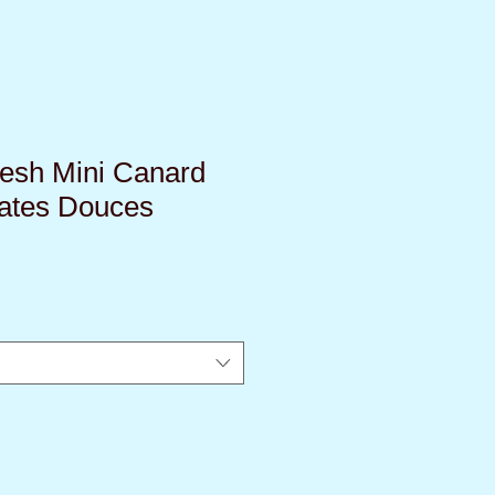
resh Mini Canard
tates Douces
rix
romotionnel