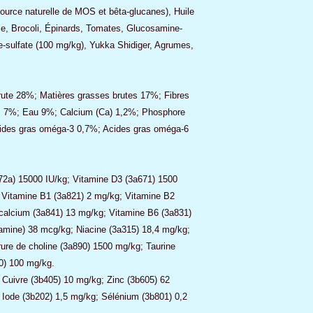
ource naturelle de MOS et bêta-glucanes), Huile
e, Brocoli, Épinards, Tomates, Glucosamine-
e-sulfate (100 mg/kg), Yukka Shidiger, Agrumes,
rute 28%; Matières grasses brutes 17%; Fibres
es 7%; Eau 9%; Calcium (Ca) 1,2%; Phosphore
ides gras oméga-3 0,7%; Acides gras oméga-6
72a) 15000 IU/kg; Vitamine D3 (3a671) 1500
 Vitamine B1 (3a821) 2 mg/kg; Vitamine B2
 calcium (3a841) 13 mg/kg; Vitamine B6 (3a831)
amine) 38 mcg/kg; Niacine (3a315) 18,4 mg/kg;
rure de choline (3a890) 1500 mg/kg; Taurine
10) 100 mg/kg.
 Cuivre (3b405) 10 mg/kg; Zinc (3b605) 62
Iode (3b202) 1,5 mg/kg; Sélénium (3b801) 0,2