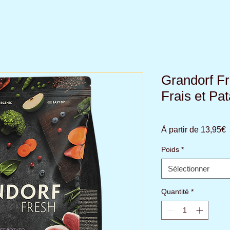
Grandorf F
Frais et Pa
P
À partir de
13,95€
p
Poids
*
Sélectionner
Quantité
*