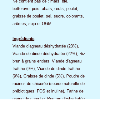
Ne contient pas de : maïs, blé,
betterave, pois, abats, œufs, poulet,
graisse de poulet, sel, sucre, colorants,
arômes, soja et OGM.
Ingrédients
Viande d’agneau déshydratée (23%),
Viande de dinde déshydratée (22%), Riz
brun à grains entiers, Viande d'agneau
fraîche (9%), Viande de dinde fraîche
(9%), Graisse de dinde (5%), Poudre de
racines de chicorée (source naturelle de
prébiotiques: FOS et inuline), Farine de
graine de caroube, Pomme déshydratée,
Huile de saumon (1%), Krill de
l’Antarctique déshydraté (source naturelle
d’EPA et de DHA, 1%), Levure de bière
(source naturelle de MOS et bêta-
glucanes), Glucosamine (1000 mg/kg),