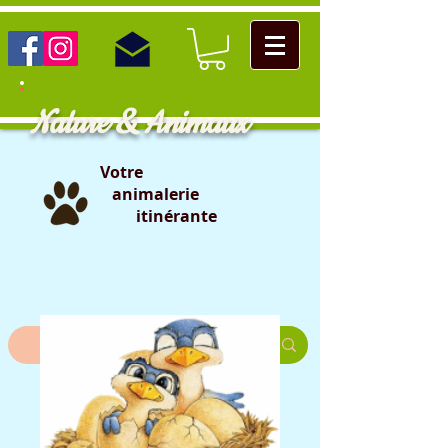
Nature & Animaux
Votre
animalerie
itinérante
                                                                                                                