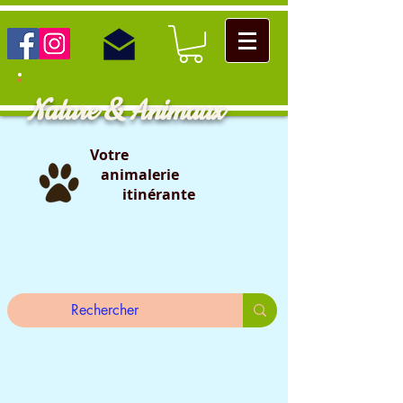
Nature & Animaux
Votre
animalerie
itinérante
                                                                                                                