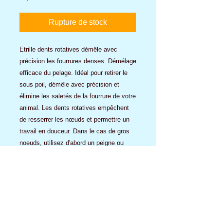
promotionnel
Rupture de stock
Etrille dents rotatives démêle avec
précision les fourrures denses. Démélage
efficace du pelage. Idéal pour retirer le
sous poil, démêle avec précision et
élimine les saletés de la fourrure de votre
animal. Les dents rotatives empêchent
de resserrer les nœuds et permettre un
travail en douceur. Dans le cas de gros
noeuds, utilisez d'abord un peigne ou
râteau coupant pour dégrossir
Existe en dents larges ou en dents
serrées