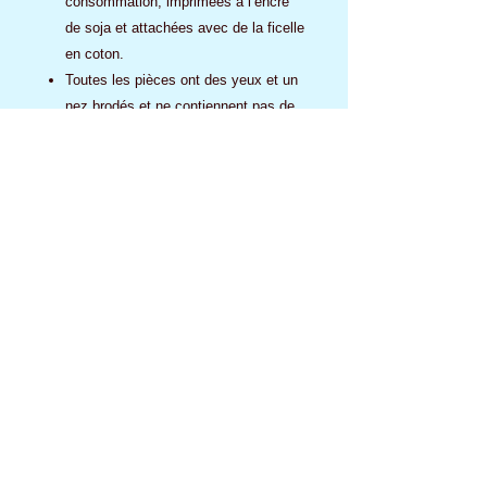
consommation, imprimées à l’encre
de soja et attachées avec de la ficelle
en coton.
Toutes les pièces ont des yeux et un
nez brodés et ne contiennent pas de
perles à l’intérieur.
Ecokins dépasse les exigences
fixées par SCSIA (États-Unis) et
EN71 (UE) pour les normes et
spécifications de sécurité.
Construit pour résister à des heures
de jeu.
Aucun avis pour le moment
Partagez votre expérience, soyez le
premier à laisser un avis.