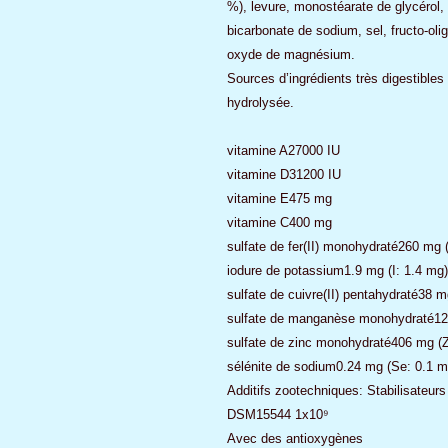
%), levure, monostéarate de glycérol,
bicarbonate de sodium, sel, fructo-oli
oxyde de magnésium.
Sources d’ingrédients très digestibles 
hydrolysée.
vitamine A27000 IU
vitamine D31200 IU
vitamine E475 mg
vitamine C400 mg
sulfate de fer(II) monohydraté260 mg 
iodure de potassium1.9 mg (I: 1.4 mg)
sulfate de cuivre(II) pentahydraté38 
sulfate de manganèse monohydraté12
sulfate de zinc monohydraté406 mg (
sélénite de sodium0.24 mg (Se: 0.1 m
Additifs zootechniques: Stabilisateurs 
DSM15544 1x10⁹
Avec des antioxygènes