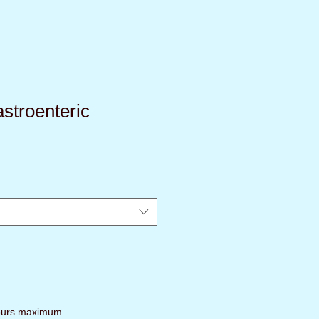
stroenteric
rix
romotionnel
jours maximum