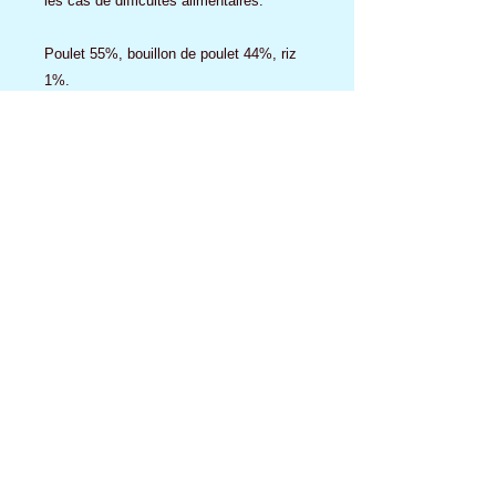
les cas de difficultés alimentaires.
Poulet 55%, bouillon de poulet 44%, riz
1%.
Protéine Brute 12,7 %
Cellulose Brute 0,1 %
Matières Grasses Brutes 0,4 %
Cendres Brutes 0,8 %
Humidité 84,7 %
Energy 630 kcal/kg
Aucun avis pour le moment
Partagez votre expérience, soyez le
premier à laisser un avis.