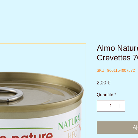
Almo Natur
Crevettes 7
SKU : 8001154007572
Prix
2,00 €
Quantité
*
Aj