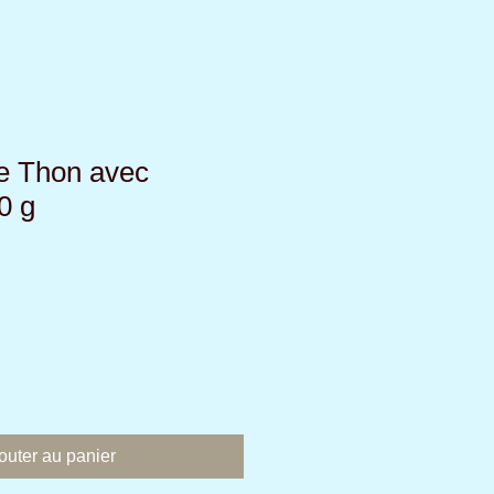
e Thon avec
0 g
outer au panier