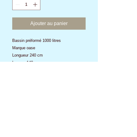
Ajouter au panier
Bassin préformé 1000 litres
Marque oase
Longueur 240 cm
Largeur 140 cm
Profondeur 62 cm
Aucun avis pour le moment
Partagez votre expérience, soyez le
premier à laisser un avis.
Laisser un avis