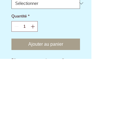
Quantité
*
Ajouter au panier
Biberon auget pour oiseaux, a fixer sur
des barreaux verticaux
Aucun avis pour le moment
Partagez votre expérience, soyez le
premier à laisser un avis.
Laisser un avis