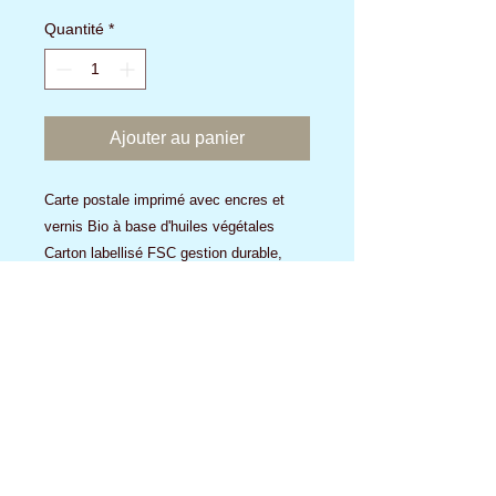
Quantité
*
Ajouter au panier
Carte postale imprimé avec encres et
vernis Bio à base d'huiles végétales
Carton labellisé FSC gestion durable,
écologique sociale et responsable de la
forêt
Aucun avis pour le moment
Partagez votre expérience, soyez le
premier à laisser un avis.