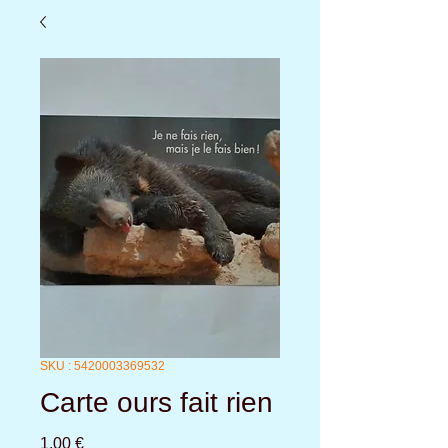
SKU : 5420003369532
Carte ours fait rien
Prix
1,00 €