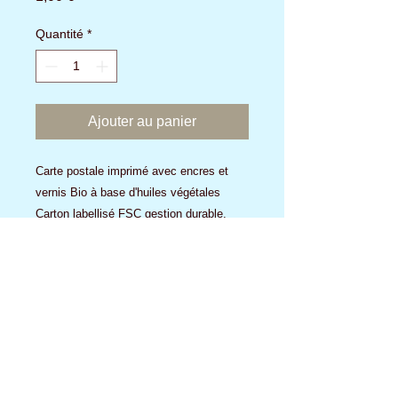
Quantité
*
Ajouter au panier
Carte postale imprimé avec encres et
vernis Bio à base d'huiles végétales
Carton labellisé FSC gestion durable,
écologique sociale et responsable de la
forêt
Aucun avis pour le moment
Partagez votre expérience, soyez le
premier à laisser un avis.