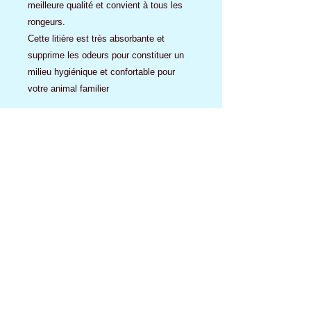
meilleure qualité et convient à tous les
rongeurs.
Cette litière est très absorbante et
supprime les odeurs pour constituer un
milieu hygiénique et confortable pour
votre animal familier
Utilisation mettez une couche de 3 à 5
cm au fond de la cage que vous
renouvellerez une à deux fois par
semaine après utilisation les fibres de
bois peuvent être évacuées avec les
déchets biodégradable
Conserver au sec et au frais
Aucun avis pour le moment