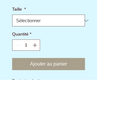
promotionnel
Taille
*
Quantité
*
Ajouter au panier
Epuisette plastique
Deux modèles
Aucun avis pour le moment
Partagez votre expérience, soyez le