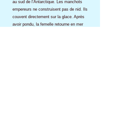
au sud de l’Antarctique. Les manchots
empereurs ne construisent pas de nid. Ils
couvent directement sur la glace. Après
avoir pondu, la femelle retourne en mer
pour se nourrir de poisson. C’est le mâle
qui couve l’œuf. Il le dépose sur ses
pattes et le recouvre d’un repli de peau
pour le garder bien au chaud.
Aucun avis pour le moment
Partagez votre expérience, soyez le
premier à laisser un avis.