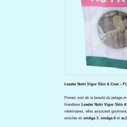
Leader Nutri Vigor Skin & Coat – Fr
Prenez soin de la beauté du pelage e
friandises
Leader Nutri Vigor Skin &
vétérinaires, elles associent gourmand
enrichie en
oméga 3
,
oméga 6
et
aci