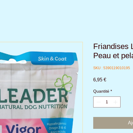
Friandises 
Peau et pel
SKU : 5390119010195
Prix
6,95 €
Quantité
*
Aj