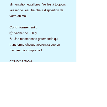
alimentation équilibrée. Veillez à toujours
laisser de l'eau fraîche à disposition de
votre animal.
Conditionnement :
📦 Sachet de 130 g
🐾 Une récompense gourmande qui
transforme chaque apprentissage en
moment de complicité !
COMPOSITION :
Poulet déshydraté / Petits pois
Avoine décortiquée / Glycérine végétale
Graines de lin entières / Sirop de glucose
Huile de saumon / Foie de poulet
hydrolysé
Algues séchée