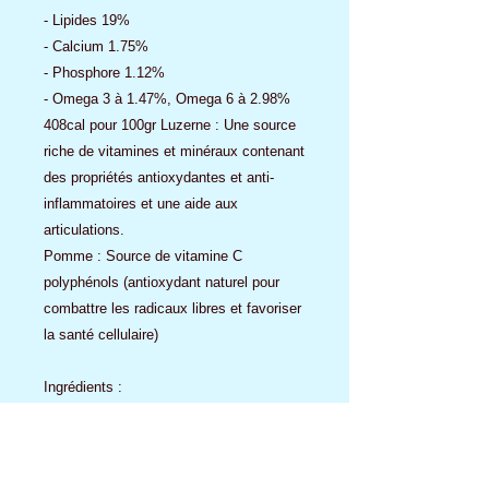
- Lipides 19%
- Calcium 1.75%
- Phosphore 1.12%
- Omega 3 à 1.47%, Omega 6 à 2.98%
408cal pour 100gr Luzerne : Une source
riche de vitamines et minéraux contenant
des propriétés antioxydantes et anti-
inflammatoires et une aide aux
articulations.
Pomme : Source de vitamine C
polyphénols (antioxydant naturel pour
combattre les radicaux libres et favoriser
la santé cellulaire)
Ingrédients :
Pomme de terre, patate douce, graisse
de canard, pois, graines de lin entières,
algues séchées, foie hydrolisé, extrait de