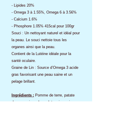
- Lipides 20%
- Omega 3 à 1.55%, Omega 6 à 3.56%
- Calcium 1.6%
- Phosphore 1.05% 415cal pour 100gr
Souci : Un nettoyant naturel et idéal pour
la peau. Le souci nettoie tous les
organes ainsi que la peau.
Contient de la Lutéine idéale pour la
santé oculaire.
Graine de Lin : Source d’Omega 3 acide
gras favorisant une peau saine et un
pelage brillant.
Ingrédients :
Pomme de terre, patate
douce, graisse de poulet, pois, graines
de lin entières, algues séchées, foie
hydrolisé, extrait de levure de pomme
séchée, brocoli séché, Luzerne, myrtille