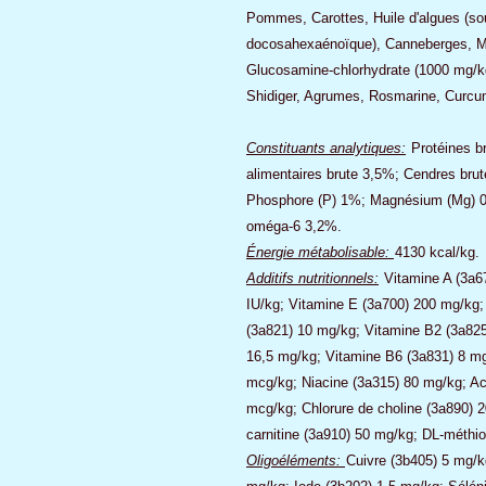
Pommes, Carottes, Huile d'algues (sou
docosahexaénoïque), Canneberges, Myr
Glucosamine-chlorhydrate (1000 mg/kg
Shidiger, Agrumes, Rosmarine, Curcu
Constituants analytiques:
Protéines b
alimentaires brute 3,5%; Cendres bru
Phosphore (P) 1%; Magnésium (Mg) 0
oméga-6 3,2%.
Énergie métabolisable:
4130 kcal/kg.
Additifs nutritionnels:
Vitamine A (3a6
IU/kg; Vitamine E (3a700) 200 mg/kg;
(3a821) 10 mg/kg; Vitamine B2 (3a825
16,5 mg/kg; Vitamine B6 (3a831) 8 m
mcg/kg; Niacine (3a315) 80 mg/kg; Aci
mcg/kg; Chlorure de choline (3a890) 
carnitine (3a910) 50 mg/kg; DL-méthi
Oligoéléments:
Cuivre (3b405) 5 mg/