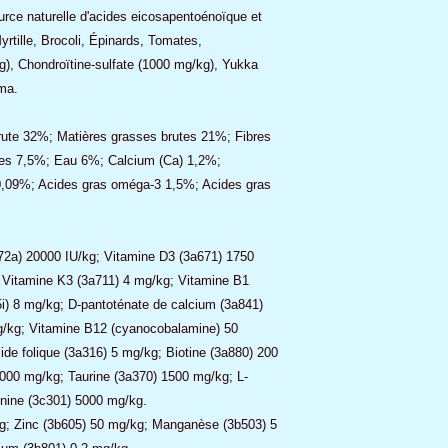
rce naturelle d'acides eicosapentoénoïque et
tille, Brocoli, Épinards, Tomates,
), Chondroïtine-sulfate (1000 mg/kg), Yukka
ma.
rute 32%; Matières grasses brutes 21%; Fibres
tes 7,5%; Eau 6%; Calcium (Ca) 1,2%;
,09%; Acides gras oméga-3 1,5%; Acides gras
72a) 20000 IU/kg; Vitamine D3 (3a671) 1750
 Vitamine K3 (3a711) 4 mg/kg; Vitamine B1
i) 8 mg/kg; D-pantoténate de calcium (3a841)
g/kg; Vitamine B12 (cyanocobalamine) 50
de folique (3a316) 5 mg/kg; Biotine (3a880) 200
2000 mg/kg; Taurine (3a370) 1500 mg/kg; L-
onine (3c301) 5000 mg/kg.
kg; Zinc (3b605) 50 mg/kg; Manganèse (3b503) 5