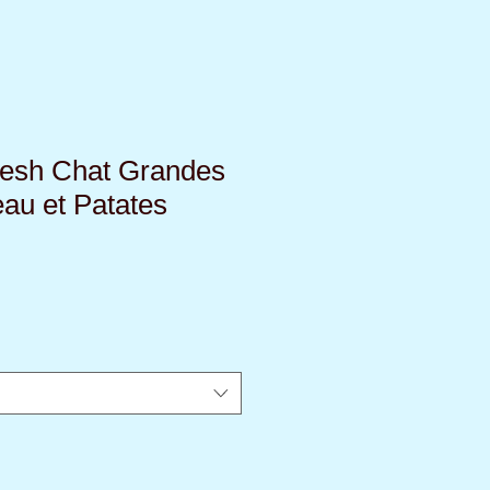
resh Chat Grandes
au et Patates
ix
omotionnel