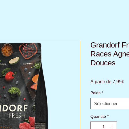
Grandorf F
Races Agne
Douces
Pr
À partir de
7,95€
pr
Poids
*
Sélectionner
Quantité
*