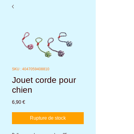
SKU : 4047059408810
Jouet corde pour
chien
Prix
6,90 €
Rupture de stock