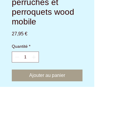
perruches et
perroquets wood
mobile
Prix
27,95 €
Quantité
*
Ajouter au panier
Jouet en bois, et cordes pour perruches
et perroquets
Taille 16 cm x 35 cm