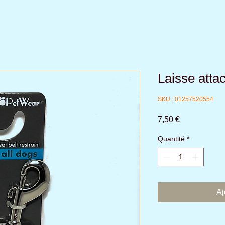
Laisse atta
SKU : 01257520554
Prix
7,50 €
Quantité
*
Aj