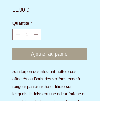
Prix
11,90 €
Quantité
*
Ajouter au panier
Saniterpen désinfectant nettoie des
affectés au Doris des volières cage à
rongeur panier niche et litière sur
lesquels ils laissent une odeur fraîche et
agréable ne tâche pas les surfaces il
convient également pour la désinfection
des mangeoire et abreuvoir dans ce cas
à rincer à