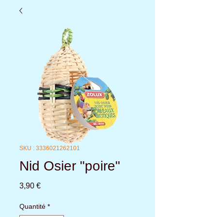
SKU : 3336021262101
Nid Osier "poire"
Prix
3,90 €
Quantité
*