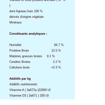
)
dont Agneau frais 100 %
dérivés d'origine végétale
Minéraux
Constituants analytiques :
Humidité 66.7 %
Protéine Brute 12.5 %
Matières grasses brutes 9.1 %
Cendres Brutes 2.2 %
Cellulose brute <0.3 %
Additifs par kg
Additifs nutritionnels:
Vitamine A ( 3a672a )22000 UI
Vitamine D3 ( 3a671 ) 200 UI
Vitamine E ( 3a700 ) 75 UI