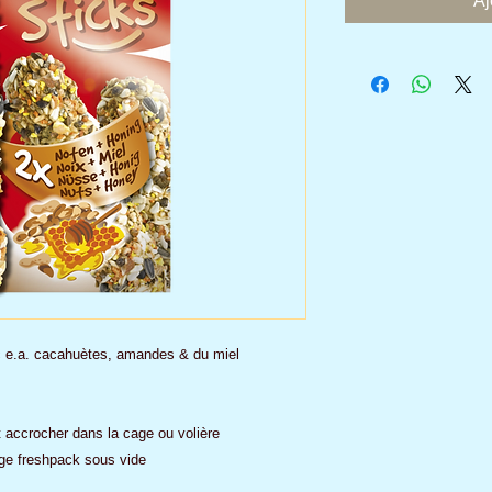
Aj
c e.a. cacahuètes, amandes & du miel
t accrocher dans la cage ou volière
age freshpack sous vide